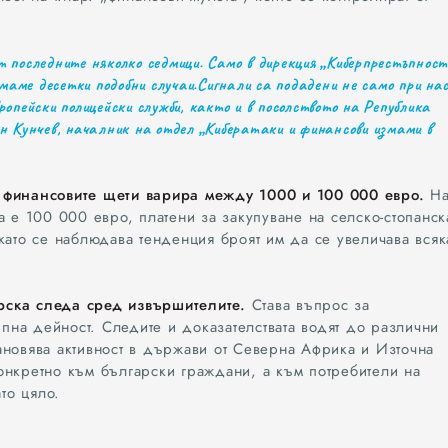
т последните няколко седмици. Само в дирекция „Киберпрестъпност
аме десетки подобни случаи.Сигнали са подадени не само при нас
ропейски полицейски служби, както и в посолството на Република
ен Кунчев, началник на отдел „Кибератаки и финансови измами в
 финансовите щети варира между 1000 и 100 000 евро.
На
а е 100 000 евро, платени за закупуване на селско-стопанск
като се наблюдава тенденция броят им да се увеличава всяк
рска следа сред извършителите.
Става въпрос за
на дейност. Следите и доказателствата водят до различни
становява активност в държави от Северна Африка и Източна
онкретно към български граждани, а към потребители на
то цяло.