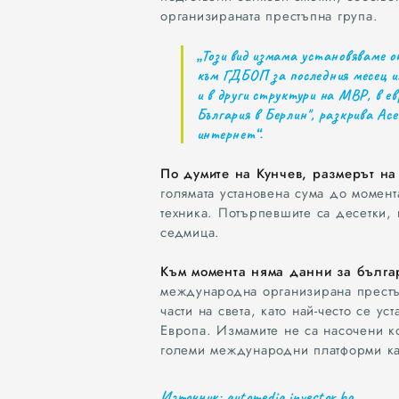
организираната престъпна група.
„Този вид измама установяваме о
към ГДБОП за последния месец им
и в други структури на МВР, в ев
България в Берлин", разкрива Ас
интернет“.
По думите на Кунчев, размерът на
голямата установена сума до момент
техника. Потърпевшите са десетки, 
седмица.
Към момента няма данни за бълга
международна организирана престъп
части на света, като най-често се у
Европа. Измамите не са насочени к
големи международни платформи ка
Източник: automedia.investor.bg