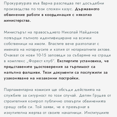
Прокуратурата във Варна разследва пет досъдебни
производства по този сложен казус.
Държавното
обвинение работи в координация с няколко
министерства.
Министърът на правосъдието Николай Найденов
потвърди пълното идентифициране на всички
собственици на имоти. Властите вече разполагат с
имената на нотариусите и копия от нотариалните актове.
Очакват се нови 10-15 заповеди за събаряне на сгради
в комплекс „Форест клуб“.
Експертите установиха, че
представените удостоверения за търпимост са
напълно фалшиви. Тези документи са послужили за
узаконяване на незаконни постройки.
Всички
Парламентарна комисия ще обсъди действията на
службите за сигурност по този случай. Делян Грудев от
строителния контрол публично отхвърли обвиненията
Варна
срещу себе си. Той заяви, че е превърнат в
изкупителна жертва от своите началници. Институциите
Шумен