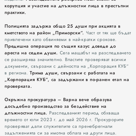
корупция и участие на длъжностни лица в престъпни
практики.
Полицията задържа общо 25 души при акцията в
кметството на район „Приморски“.
Част от тях ще бъдат
привлечени като обвиняеми в най-кратки срокове.
Предишна операция по същия казус доведе до
ареста на седем души.
Сега мащабът на разследването
се разширява значително. Властите проверяват всички
документи, свързани с дейността на „Корпорация КУБ“
в региона.
Трима души, свързани с работата на
„Корпорация КУБ“, са задържани в по-ранен етап на
проверката.
Окръжна прокуратура – Варна вече образува
досъдебно производство за бездействие на
длъжностни лица.
Разследваният период обхваща
времето от юли 2023 г. до май 2026 г. Прокурорите
проверяват дали служителите са пренебрегнали
задълженията си за имотна облага на други лица.