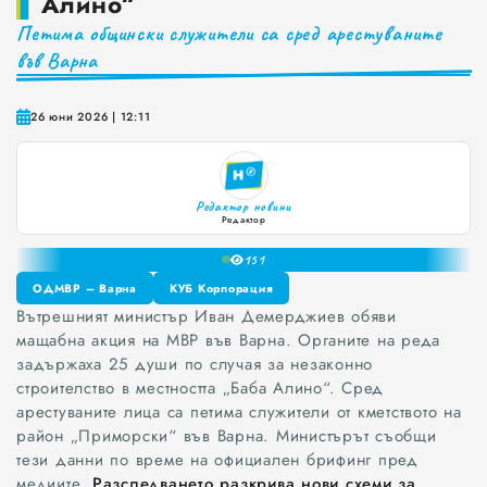
Алино“
Петима общински служители са сред арестуваните
Краставиците са 95% вода. Предлагат ли някакви хранителни ползи?
във Варна
Как да постъпваме с близките, които не ни ценят
Публични са критериите за ръководители на болници и общински дружества във Варна
26 юни 2026 | 12:11
Проверете бързо стажа Ви до момента в НОИ онлайн и без такси
Редактор новини
Редактор
0
15
1
2
ОДМВР – Варна
КУБ Корпорация
3
Вътрешният министър Иван Демерджиев обяви
ОДМВР – Варна
КУБ Корпорация
4
мащабна акция на МВР във Варна. Органите на реда
5
задържаха 25 души по случая за незаконно
6
строителство в местността „Баба Алино“. Сред
7
арестуваните лица са петима служители от кметството на
8
район „Приморски“ във Варна. Министърът съобщи
9
тези данни по време на официален брифинг пред
медиите.
Разследването разкрива нови схеми за