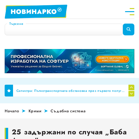
Търсене
Финално: Бюджет 2026 премахна механизма за МРЗ и автоматичното обвързване на заплатите в публичния сектор
Силистра: Пътнотранспортната обстановка през първото полугодие на 2026 г
Планиране на професионални паралелки за Шумен и Добрич
Начало
Крими
Съдебна система
НОИ ревизира здравните досиета за аномалии, ще се режат фалшивите ТЕЛК пенсии!
За пореден месец намалява броят на обявите за работа
25 задържани по случая „Баба
Променят обозначението за годността на храните