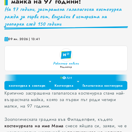
майка на 97 години!
На 97 години, застрашена галапагоска костенурка
Краставиците са 95% вода. Предлагат ли някакви хранителни ползи?
ражда за първи път, влизайки в историята на
Как да постъпваме с близките, които не ни ценят
зоопарка след 150 години
Публични са критериите за ръководители на болници и общински дружества във Варна
09 ян. 2026 | 13:41
Проверете бързо стажа Ви до момента в НОИ онлайн и без такси
0
1
Редактор новини
2
Редактор
3
72
4
5
костенурка в зоопарк
Костенурка
Галапагоска костенурка
6
Критично застрашена галапагоска костенурка стана най-
костенурка в зоопарк
Костенурка
Галапагоска костенурка
7
възрастната майка, която за първи път роди четири
8
малки, на 97 години.
9
Зоологическата градина във Филаделфия, където
костенурката на име Мама
снесе яйцата си, заяви, че е