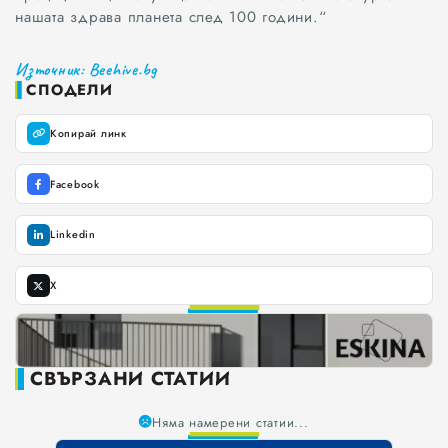
нашата здрава планета след 100 години.“
Източник: Beehive.bg
СПОДЕЛИ
Копирай линк
Facebook
Linkedin
X
СВЪРЗАНИ СТАТИИ
Няма намерени статии...