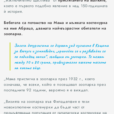
„изключително щастлива“ от
пристигането на малките,
което е първото подобно явление в над 150-годишната
ѝ история.
Бебетата са потомство на Мама и мъжката костенурка
на име Абрацо, двамата най-възрастни обитатели на
зоопарка.
Засега дечурлигата се държат зад кулисите в Къщата
за влечуги и земноводни, „хранейки се и развивайки се
по подходящ начин“, съобщиха от зоопарка. Те тежат
между 70 и 80 грама, приблизително колкото теглото
на кокоше яйце.
„Мама пристигна в зоопарка през 1932 г., което
означава, че всеки, който е посещавал зоопарка през
последните 92 години, вероятно я е виждал.
„Визията на зоопарка във Филаделфия е тези
новоизлюпени костенурки да бъдат част от
процъфтяваща популация от галапагоски костенурки на