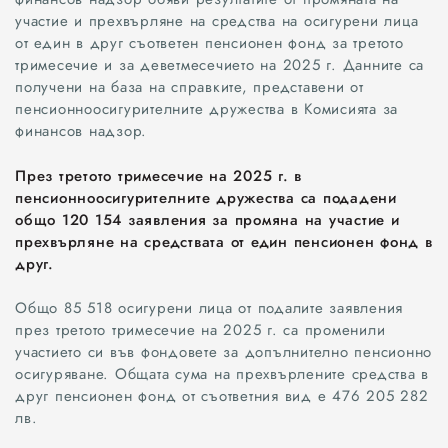
участие и прехвърляне на средства на осигурени лица
от един в друг съответен пенсионен фонд за третото
тримесечие и за деветмесечието на 2025 г. Данните са
получени на база на справките, представени от
пенсионноосигурителните дружества в Комисията за
финансов надзор.
През третото тримесечие на 2025 г. в
пенсионноосигурителните дружества са подадени
общо 120 154 заявления за промяна на участие и
прехвърляне на средствата от един пенсионен фонд в
друг.
Общо 85 518 осигурени лица от подалите заявления
през третото тримесечие на 2025 г. са променили
участието си във фондовете за допълнително пенсионно
осигуряване. Общата сума на прехвърлените средства в
друг пенсионен фонд от съответния вид е 476 205 282
лв.