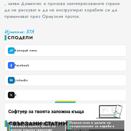
, заяви Домингес и призова заинтересованите страни
да не рискуват и да не инструктират корабите си да
преминават през Ормузкия проток.
Източник: БТА
СПОДЕЛИ
Копирай линк
Facebook
Linkedin
0
X
1
0
2
1
0
3
2
1
4
3
2
0
5
4
СВЪРЗАНИ СТАТИИ
Лъвски скок в цените на
3
1
Въвеждат единен билет за
застраховките за кораби в
6
5
всички видове транспорт
Черно море