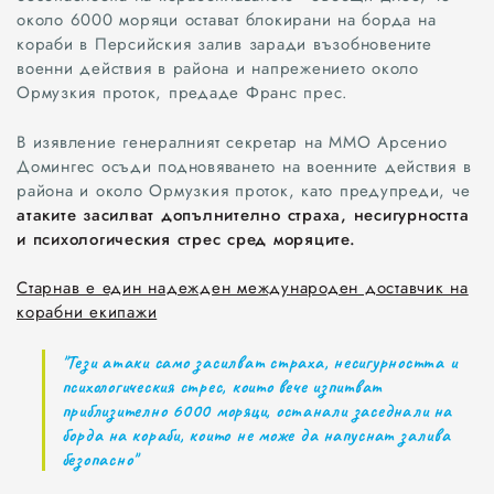
около 6000 моряци остават блокирани на борда на
кораби в Персийския залив заради възобновените
военни действия в района и напрежението около
Ормузкия проток, предаде Франс прес.
В изявление генералният секретар на ММО Арсенио
Домингес осъди подновяването на военните действия в
района и около Ормузкия проток, като предупреди, че
атаките засилват допълнително страха, несигурността
и психологическия стрес сред моряците.
Старнав е един надежден международен доставчик на
корабни екипажи
"Тези атаки само засилват страха, несигурността и
психологическия стрес, които вече изпитват
приблизително 6000 моряци, останали заседнали на
борда на кораби, които не може да напуснат залива
безопасно"