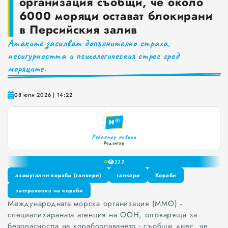
организация съобщи, че около
6000 моряци остават блокирани
Краставиците са 95% вода. Предлагат ли някакви хранителни ползи?
в Персийския залив
Как да постъпваме с близките, които не ни ценят
Атаките засилват допълнително страха,
несигурността и психологическия стрес сред
Публични са критериите за ръководители на болници и общински дружества във Варна
моряците.
Проверете бързо стажа Ви до момента в НОИ онлайн и без такси
0
1
08 юли 2026 | 14:22
2
3
4
Редактор новини
5
Редактор
6
22
7
8
азимутални кораби (танкери)
танкери
Кораби
9
азимутални кораби (танкери)
застраховка на кораби
танкери
Кораби
Международната морска организация (ММО) -
застраховка на кораби
специализираната агенция на ООН, отговаряща за
безопасността на корабоплаването - съобщи днес, че