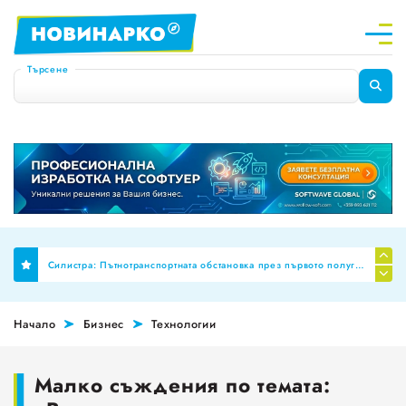
Търсене
Финално: Бюджет 2026 премахна механизма за МРЗ и автоматичното обвързване на заплатите в публичния сектор
Силистра: Пътнотранспортната обстановка през първото полугодие на 2026 г
Планиране на професионални паралелки за Шумен и Добрич
Начало
Бизнес
Технологии
НОИ ревизира здравните досиета за аномалии, ще се режат фалшивите ТЕЛК пенсии!
За пореден месец намалява броят на обявите за работа
Малко съждения по темата:
Променят обозначението за годността на храните