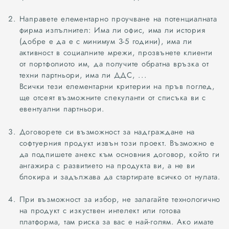
ОБЯВИ
Направете елементарно проучване на потенциалната
фирма изпълнител: Има ли офис, има ли история
(добре е да е с минимум 3-5 години), има ли
активност в социалните мрежи, прозвънете клиенти
от портфолиото им, да получите обратна връзка от
техни партньори, има ли ДДС, ...
Всички тези елементарни критерии на пръв поглед,
ще отсеят възможните спекуланти от списъка ви с
евентуални партньори.
Договорете си възможност за надграждане на
софтуерния продукт извън този проект. Възможно е
да подпишете анекс към основния договор, който ги
ангажира с развитието на продукта ви, а не ви
блокира и задължава да стартирате всичко от нулата.
При възможност за избор, не залагайте технологично
на продукт с изкуствен интелект или готова
платформа, там риска за вас е най-голям. Ако имате