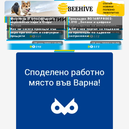
3
0
0
4
1
1
5
СВЪРЗАНИ СТАТИИ
Фиктивни IT специалисти с
Процедура BG16RFPR002-
2
европейски пари в Стара
1.010 „Зелени и цифрови
2
6
Загора
партньорства за интелигентна
3
0
Как ни засяга преходът към
ДЗИ с нов портал за подаване
трансформация“
3
7
евро при онлайн и софтуерни
на претенции по здравни
07 юли 2026 | 14:06
19 ноем. 2025 | 11:59
4
1
Фиктивни IT специалисти с европейски пари в Стара Загора
Процедура BG16RFPR002-1.010 „Зелени и цифрови партньорства за интелигентна трансформация“
продукти
застраховки
46
4
57
8
5
2
5
9
22 юли 2025 | 15:00
18 фев. 2025 | 14:00
Как ни засяга преходът към евро при онлайн и софтуерни продукти
ДЗИ с нов портал за подаване на претенции по здравни застраховки
34
6
37
3
6
7
4
7
8
5
8
9
6
9
7
8
9
0
1