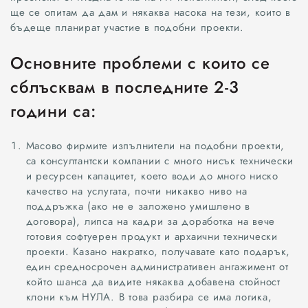
ще се опитам да дам и някаква насока на тези, които в
бъдеще планират участие в подобни проекти.
Основните проблеми с които се
сблъсквам в последните 2-3
години са:
Масово фирмите изпълнители на подобни проекти,
са консултантски компании с много нисък технически
и ресурсен капацитет, което води до много ниско
качество на услугата, почти никакво ниво на
поддръжка (ако не е заложено умишлено в
договора), липса на кадри за доработка на вече
готовия софтуерен продукт и архаични технически
проекти. Казано накратко, получавате като подарък,
един средносрочен административен ангажимент от
който шанса да видите някаква добавена стойност
клони към НУЛА. В това разбира се има логика,