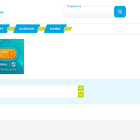
Търсене
ят
РТ
ИЗБРАНО
ОБЯВИ
я сектор
0
0
0
1
1
1
2