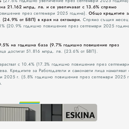
%
(27.6% годишно увеличение през септември 2025 година)
на 21.162 млрд. лв. и се увеличават с 13.6% спрямо
овишение през септември 2025 година).
Общо кредитите з
 (24.9% от БВП) в края на октомври.
Спрямо същия месец
 21% (20.9% годишно повишение през септември 2025 година
 9.5% на годишна база (9.7% годишно повишение през
ца достигат 51.816 млрд. лв. (23.6% от БВП).
арастват с 10.4% (17.3% годишно повишение през септемвр
лева. Кредитите за Работодатели и самонаети лица намаляват 
и 2025 г. (5.8% годишно повишение през септември 2025 г
а.
0
1
0
2