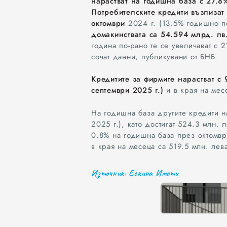
нарастват на годишна база с 27.8
Потребителските кредити възлизат 
октомври
2024 г. (13.5% годишно п
домакинствата са 54.594 млрд. лв.
година по-рано те се увеличават с
сочат данни, публикувани от БНБ.
Кредитите за фирмите нарастват с
септември 2025 г.)
и в края на месе
На годишна база другите кредити н
2025 г.), като достигат 524.3 млн. 
0.8% на годишна база през октомвр
в края на месеца са 519.5 млн. лев
Източник: Ескина Имоти
0